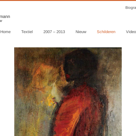
Biogra
Home
Textiel
2007 – 2013
Nieuw
Schilderen
Video