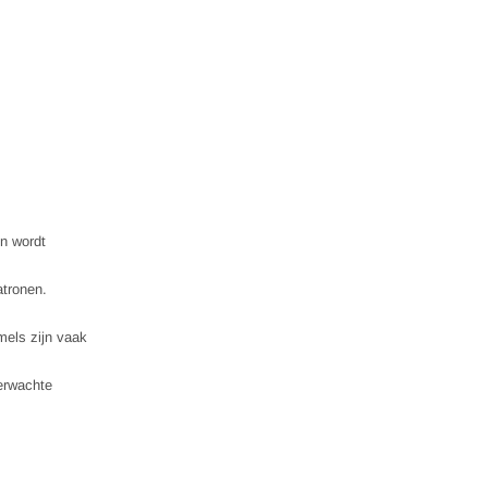
en wordt
atronen.
mels zijn vaak
verwachte