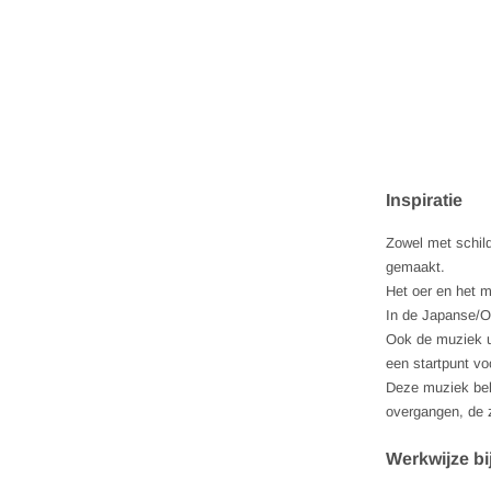
Inspiratie
Zowel met schild
gemaakt.
Het oer en het m
In de Japanse/Oo
Ook de muziek ui
een startpunt voo
Deze muziek bele
overgangen, de z
Werkwijze bi