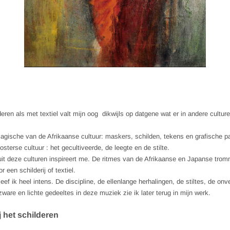
eren als met textiel valt mijn oog dikwijls op datgene wat er in andere cultur
agische van de Afrikaanse cultuur: maskers, schilden, tekens en grafische p
sterse cultuur : het gecultiveerde, de leegte en de stilte.
t deze culturen inspireert me. De ritmes van de Afrikaanse en Japanse trom
r een schilderij of textiel.
ef ik heel intens. De discipline, de ellenlange herhalingen, de stiltes, de on
ware en lichte gedeeltes in deze muziek zie ik later terug in mijn werk.
j het schilderen